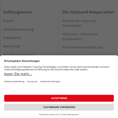
Zahlungsarten
Die HolzLand-Kooperation
PayPal
Vorteile der HolzLand-
Fachhändler
Onlineüberweisung
HolzLand – eine starke
Kreditkarte
Kooperation
Rechnung*
Ihre Karriere bei HolzLand
*Bonität vorausgesetzt
Holz-Lexikon
Bauanleitungen
HolzLand Mitglieder-Bereich
Impressum
Datenschutz
Nutzungsbedingungen
Barrierefreiheitserklärung
Vertrag widerrufen
©
HolzLand GmbH