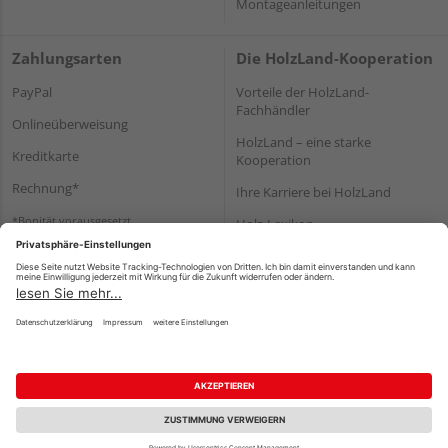
Montageanleitungen
Zahlungsarten
Die HolzLand-Kooperation
PayPal
Vorteile der HolzLand-
Fachhändler
Onlineüberweisung
HolzLand – eine starke
Kreditkarte
Kooperation
Rechnung*
Ihre Karriere bei HolzLand
*Bonität vorausgesetzt
Holz-Lexikon
Bauanleitungen
HolzLand Mitglieder-Bereich
Impressum
Datenschutz
Nutzungsbedingungen
Barrierefreiheitserklärung
Vertrag widerrufen
©
HolzLand GmbH