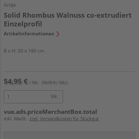
GroJa
Solid Rhombus Walnuss co-extrudiert
Einzelprofil
Artikelinformationen
B x H: 30 x 180 cm
54,95 €
/ Stk.
(54,95 € / Stk.)
Stk.
vue.ads.priceMerchantBox.total
inkl. MwSt.
zzgl. Versandkosten für Stückgut