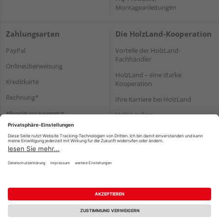
Montageanleitungen
Zahlungsarten
Die HolzLand-Kooperation
PayPal
Vorteile der HolzLand-
Fachhändler
Onlineüberweisung
HolzLand – eine starke
Kreditkarte
Kooperation
Rechnung*
Ihre Karriere bei HolzLand
*Bonität vorausgesetzt
Holz-Lexikon
Bauanleitungen
HolzLand Mitglieder-Bereich
Impressum
Datenschutz
Nutzungsbedingungen
Barrierefreiheitserklärung
Vertrag widerrufen