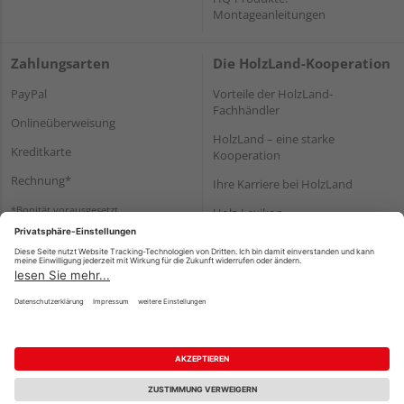
Montageanleitungen
Zahlungsarten
Die HolzLand-Kooperation
PayPal
Vorteile der HolzLand-
Fachhändler
Onlineüberweisung
HolzLand – eine starke
Kreditkarte
Kooperation
Rechnung*
Ihre Karriere bei HolzLand
*Bonität vorausgesetzt
Holz-Lexikon
Bauanleitungen
HolzLand Mitglieder-Bereich
Impressum
Datenschutz
Nutzungsbedingungen
Barrierefreiheitserklärung
Vertrag widerrufen