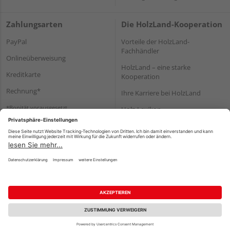
Zahlungsarten
Die HolzLand-Kooperation
PayPal
Vorteile der HolzLand-
Fachhändler
Onlineüberweisung
HolzLand – eine starke
Kreditkarte
Kooperation
Rechnung*
Ihre Karriere bei HolzLand
*Bonität vorausgesetzt
Holz-Lexikon
Bauanleitungen
HolzLand Mitglieder-Bereich
Impressum
Datenschutz
Nutzungsbedingungen
Barrierefreiheitserklärung
Vertrag widerrufen
©
HolzLand GmbH