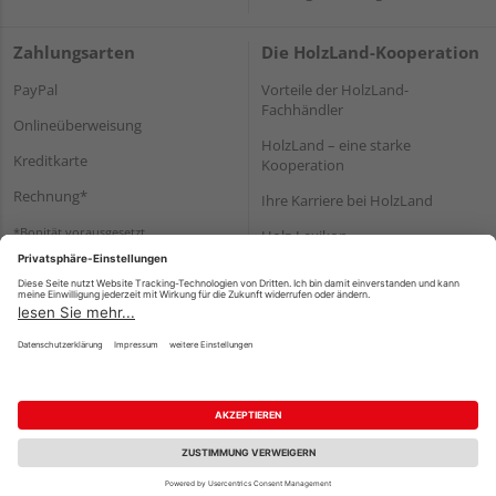
Zahlungsarten
Die HolzLand-Kooperation
PayPal
Vorteile der HolzLand-
Fachhändler
Onlineüberweisung
HolzLand – eine starke
Kreditkarte
Kooperation
Rechnung*
Ihre Karriere bei HolzLand
*Bonität vorausgesetzt
Holz-Lexikon
Bauanleitungen
HolzLand Mitglieder-Bereich
Impressum
Datenschutz
Nutzungsbedingungen
Barrierefreiheitserklärung
Vertrag widerrufen
©
HolzLand GmbH