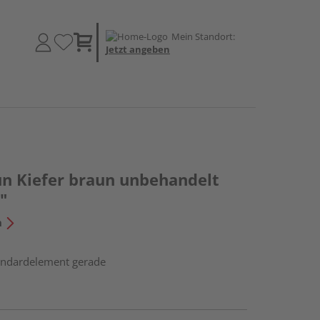
Mein Standort:
Jetzt angeben
un Kiefer braun unbehandelt
"
n
tandardelement gerade