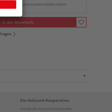
antBox.option.pickup.laterAvailable.subtext
In den Warenkorb
fragen
Die HolzLand-Kooperation
Vorteile der HolzLand-Fachhändler