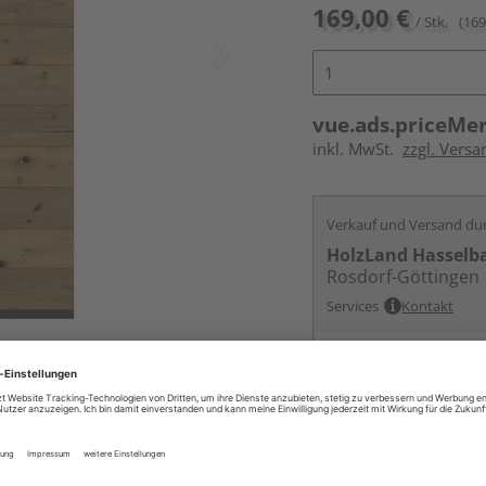
169,00 €
/ Stk.
(169
vue.ads.priceMe
inkl. MwSt.
zzgl. Versa
Verkauf und Versand du
HolzLand Hasselb
Rosdorf-Göttingen
Services
Kontakt
Online bestell
Ihr Standort ist n
Beim Händler 
Auf Vorbestellun