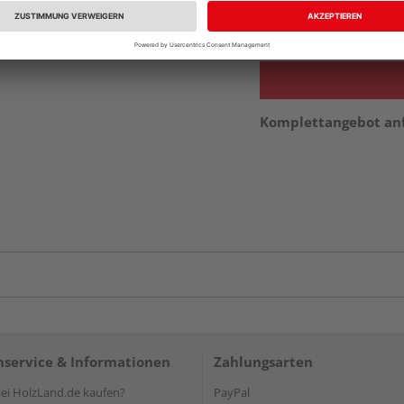
vue.ads.priceMerch
Komplettangebot an
service & Informationen
Zahlungsarten
i HolzLand.de kaufen?
PayPal