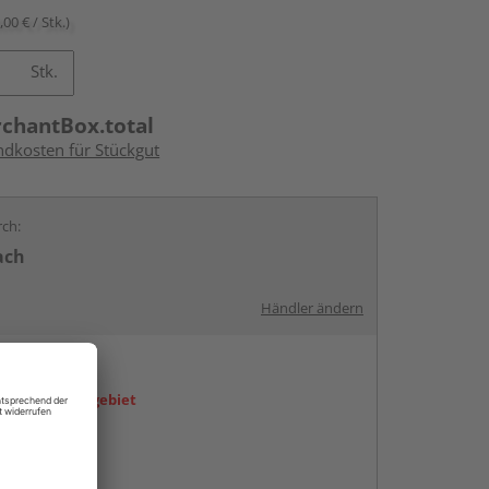
,00 € / Stk.)
Stk.
rchantBox.total
ndkosten für Stückgut
rch:
ach
Händler ändern
en
icht im Liefergebiet
abholen
g: