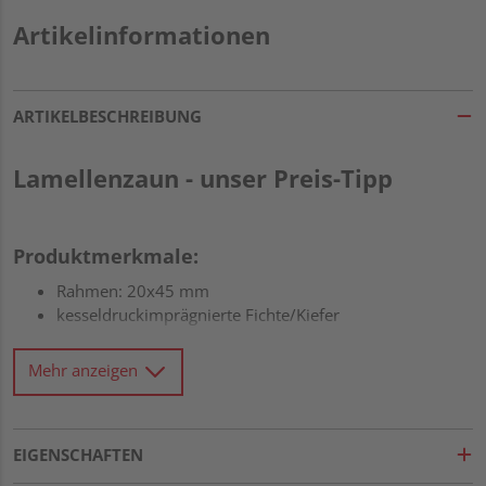
Artikelinformationen
ARTIKELBESCHREIBUNG
Lamellenzaun - unser Preis-Tipp
Produktmerkmale:
Rahmen: 20x45 mm
kesseldruckimprägnierte Fichte/Kiefer
Lamellen glatt
V2A-geschraubt
Mehr anzeigen
Für ein optimales Ergebnis Ihres Anstrichs, empfehlen wir
Ihnen das Holz vorher der Witterung auszusetzen, da
überschüssige Salze der Imprägnierung anfangs an die
EIGENSCHAFTEN
Oberfläche treten.