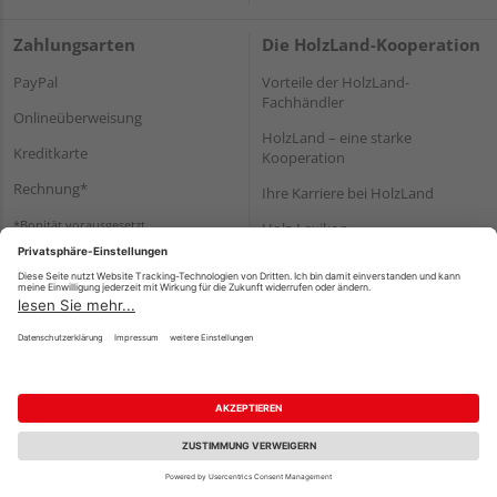
Zahlungsarten
Die HolzLand-Kooperation
PayPal
Vorteile der HolzLand-
Fachhändler
Onlineüberweisung
HolzLand – eine starke
Kreditkarte
Kooperation
Rechnung*
Ihre Karriere bei HolzLand
*Bonität vorausgesetzt
Holz-Lexikon
Bauanleitungen
HolzLand Mitglieder-Bereich
Impressum
Datenschutz
Nutzungsbedingungen
Barrierefreiheitserklärung
Vertrag widerrufen
©
HolzLand GmbH