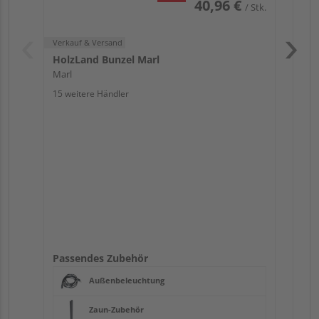
40,96 €
/ Stk.
Verkauf & Versand
HolzLand Bunzel Marl
Marl
15 weitere Händler
Pas
Passendes Zubehör
Außenbeleuchtung
Zaun-Zubehör