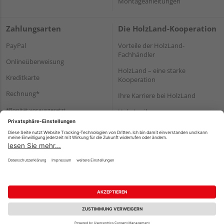
Montageanleitungen
Zahlungsarten
Die HolzLand-Kooperation
PayPal
Vorteile der HolzLand-
Fachhändler
Onlineüberweisung
HolzLand – eine starke
Kreditkarte
Kooperation
Rechnung*
Ihre Karriere bei HolzLand
*Bonität vorausgesetzt
Holz-Lexikon
Bauanleitungen
HolzLand Mitglieder-Bereich
Impressum
Datenschutz
Nutzungsbedingungen
Barrierefreiheitserklärung
Vertrag widerrufen
©
HolzLand GmbH