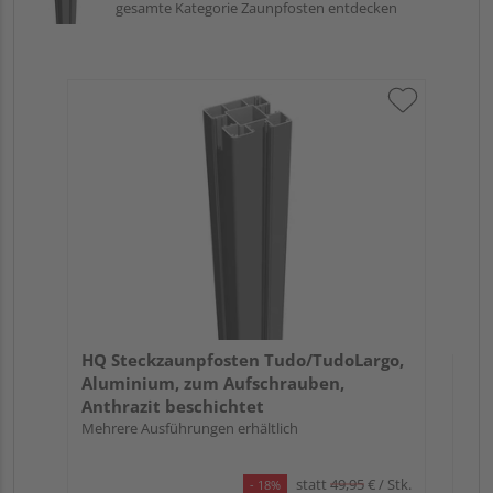
gesamte Kategorie Zaunpfosten entdecken
HQ
Al
Sil
Meh
Verk
Hol
HQ Steckzaunpfosten Tudo/TudoLargo,
Mar
Aluminium, zum Aufschrauben,
15 w
Anthrazit beschichtet
Mehrere Ausführungen erhältlich
statt
49,95
€
/ Stk.
- 18%