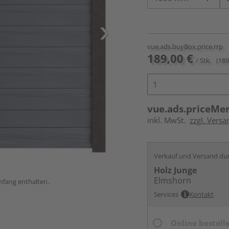
vue.ads.buyBox.price.rrp
189,00 €
/ Stk.
(189
vue.ads.priceMe
inkl. MwSt.
zzgl. Versa
Verkauf und Versand du
Holz Junge
Elmshorn
umfang enthalten.
Services
Kontakt
Online bestell