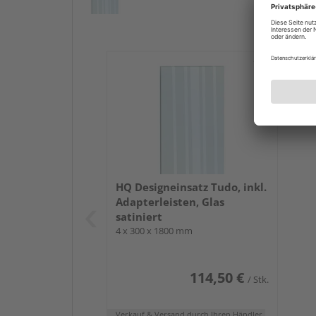
Bitte beachten Sie, dass der Sichtschutz zum Ste
ergeben. Diese Beobachtung ist ganz natürlicher 
werden.
Holen Sie sich jetzt den robusten Steck Sichtschut
ausgesuchten Sortiment
.
HQ Designeinsatz Tudo, inkl.
Adapterleisten, Glas
satiniert
4 x 300 x 1800 mm
114,50 €
/ Stk.
Verkauf & Versand
durch Ihren Händler