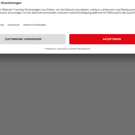
cken der alltäglichen Witterung ausgesetzt ist. Daher können sic
Art und kommt üblicherweise bei Werkstoffen vor, die draußen b
z von
HQ
nach Hause und überzeugen Sie sich von
hochwertiger