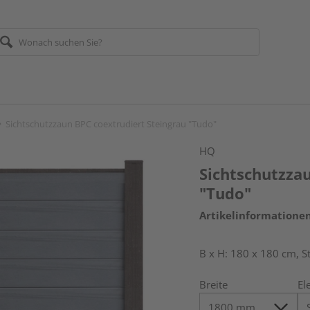
Sichtschutzzaun BPC coextrudiert Steingrau "Tudo"
HQ
Sichtschutzza
"Tudo"
Artikelinformatione
B x H: 180 x 180 cm, S
Breite
El