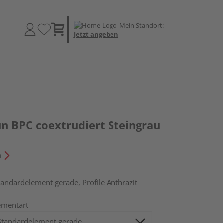
Mein Standort:
Jetzt angeben
un BPC coextrudiert Steingrau
n
tandardelement gerade, Profile Anthrazit
ementart