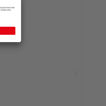
h seine Dimensionen verändern oder Verformungen
ei Wärme, Kälte und Sonneneinstrahlung eingesetzt
 Qualität
sowie
dem von Experten