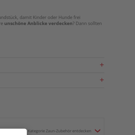
undstück, damit Kinder oder Hunde frei
re
unschöne Anblicke verdecken
? Dann sollten
rfläche
– das heißt: Es ist mit einer
s
bestens gewappnet gegen Feuchtigkeit und
armem Wasser und Spülmittel
völlig aus. Mit
atzer am besten zu
Schleifflies
greifen.
rliche Bambusfasern
auf
widerstandsfähigen
C Zaun
resistent gegen Pilz- und Insektenbefall
.
d
!
h mit
zahlreichen ergänzenden Produkten
n- oder Glaseinsätzen. Das HQ Sortiment hält
itieren von einer
unkomplizierten
 Für die Montage benötigen Sie überdies
keine
gesamte Kategorie Zaun-Zubehör entdecken