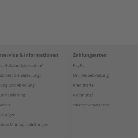
service & Informationen
Zahlungsarten
i HolzLand.de kaufen?
PayPal
ioniert die Bestellung?
Onlineüberweisung
rung und Abholung
Kreditkarte
und Lieferung
Rechnung*
arten
*Bonität vorausgesetzt
eistungen
ukte: Montageanleitungen