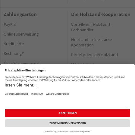
Zahlungsarten
Die HolzLand-Kooperation
PayPal
Vorteile der HolzLand-
Fachhändler
Onlineüberweisung
HolzLand – eine starke
Kreditkarte
Kooperation
Rechnung*
Ihre Karriere bei HolzLand
*Bonität vorausgesetzt
Holz-Lexikon
Bauanleitungen
HolzLand Mitglieder-Bereich
Impressum
Datenschutz
Nutzungsbedingungen
Barrierefreiheitserklärung
Vertrag widerrufen
©
HolzLand GmbH