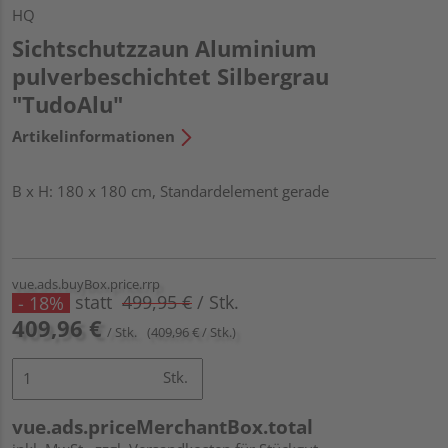
HQ
Sichtschutzzaun Aluminium
pulverbeschichtet Silbergrau
"TudoAlu"
Artikelinformationen
B x H: 180 x 180 cm, Standardelement gerade
vue.ads.buyBox.price.rrp
statt
499,95 €
/ Stk.
- 18%
409,96 €
/ Stk.
(409,96 € / Stk.)
Stk.
vue.ads.priceMerchantBox.total