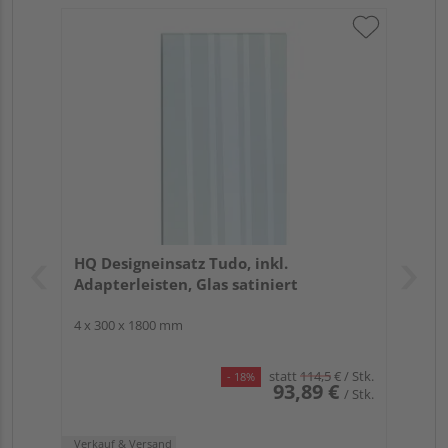
HQ Designeinsatz Tudo, inkl.
Adapterleisten, Glas satiniert
4 x 300 x 1800 mm
statt
114,5
€
/ Stk.
- 18%
93,89 €
/ Stk.
Verkauf & Versand