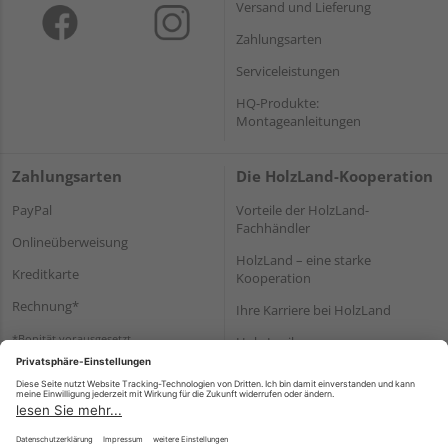
Versand und Lieferung
Zahlungsarten
Serviceleistungen
HQ-Produkte:
Montageanleitungen
Zahlungsarten
Die HolzLand-Kooperation
PayPal
Vorteile der HolzLand-
Fachhändler
Onlineüberweisung
HolzLand – eine starke
Kreditkarte
Kooperation
Rechnung*
Ihre Karriere bei HolzLand
*Bonität vorausgesetzt
Holz-Lexikon
Bauanleitungen
HolzLand Mitglieder-Bereich