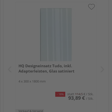
HQ Designeinsatz Tudo, inkl.
Adapterleisten, Glas satiniert
4 x 300 x 1800 mm
statt
114,5
€
/ Stk.
- 18%
93,89 €
/ Stk.
Verkauf & Versand