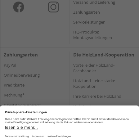
Versand und Lieferung
Zahlungsarten
Serviceleistungen
HQ-Produkte:
Montageanleitungen
Zahlungsarten
Die HolzLand-Kooperation
PayPal
Vorteile der HolzLand-
Fachhändler
Onlineüberweisung
HolzLand – eine starke
Kreditkarte
Kooperation
Rechnung*
Ihre Karriere bei HolzLand
*Bonität vorausgesetzt
Holz-Lexikon
Bauanleitungen
HolzLand Mitglieder-Bereich