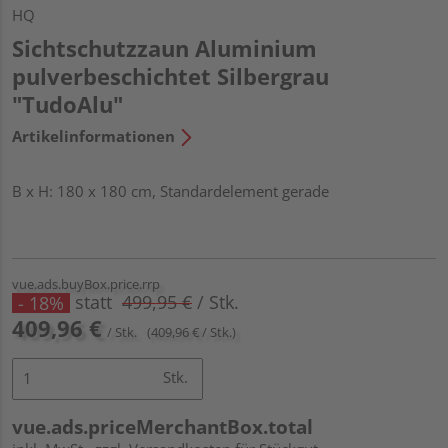
HQ
Sichtschutzzaun Aluminium
pulverbeschichtet Silbergrau
"TudoAlu"
Artikelinformationen
B x H: 180 x 180 cm, Standardelement gerade
vue.ads.buyBox.price.rrp
statt
499,95 €
/ Stk.
- 18%
409,96 €
/ Stk.
(409,96 € / Stk.)
Stk.
vue.ads.priceMerchantBox.total