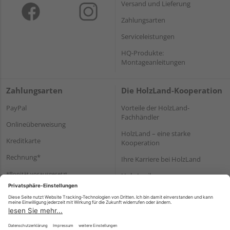
Versand und Lieferung
Zahlungsarten
Serviceleistungen
HQ-Produkte:
Montageanleitungen
Zahlungsarten
Die HolzLand-Kooperation
PayPal
Vorteile der HolzLand-
Fachhändler
Onlineüberweisung
HolzLand – eine starke
Kreditkarte
Kooperation
Rechnung*
Ihre Karriere bei HolzLand
*Bonität vorausgesetzt
Holz-Lexikon
Bauanleitungen
HolzLand Mitglieder-Bereich