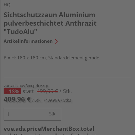
HQ
Sichtschutzzaun Aluminium
pulverbeschichtet Anthrazit
"TudoAlu"
Artikelinformationen
B x H: 180 x 180 cm, Standardelement gerade
vue.ads.buyBox.price.rrp
statt
499,95 €
/ Stk.
- 18%
409,96 €
/ Stk.
(409,96 € / Stk.)
Stk.
vue.ads.priceMerchantBox.total