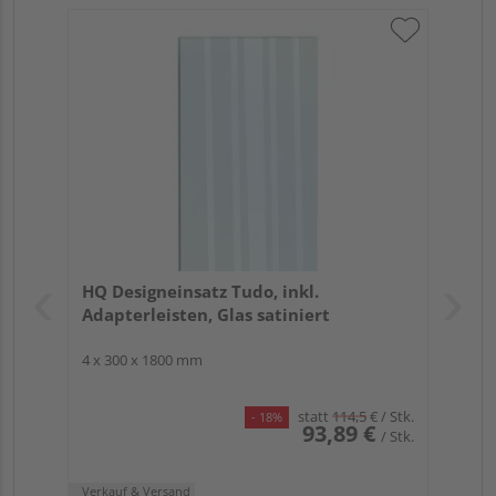
HQ Designeinsatz Tudo, inkl.
Adapterleisten, Glas satiniert
4 x 300 x 1800 mm
statt
114,5
€
/ Stk.
- 18%
93,89 €
/ Stk.
Verkauf & Versand