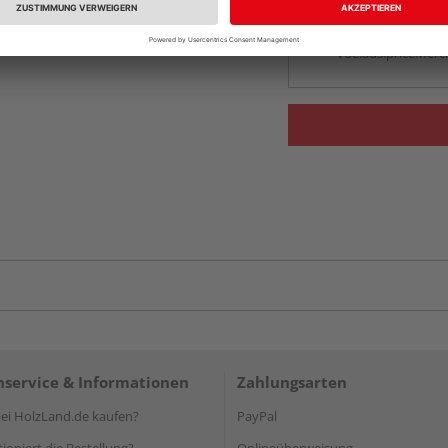
Beim Händler 
Auf Vorbestellun
vue.ads.priceMerch
service & Informationen
Zahlungsarten
i HolzLand.de kaufen?
PayPal