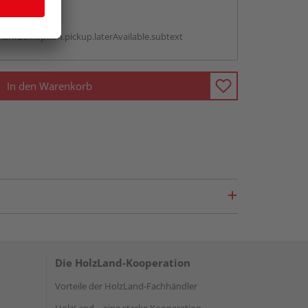
abholen
g:
antBox.option.pickup.laterAvailable.subtext
In den Warenkorb
Die HolzLand-Kooperation
Vorteile der HolzLand-Fachhändler