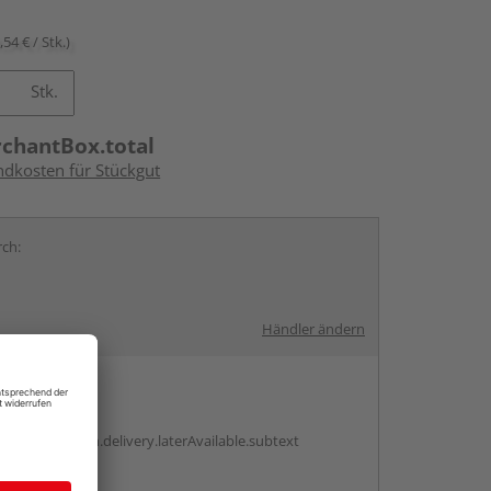
,54 € / Stk.)
Stk.
rchantBox.total
ndkosten für Stückgut
rch:
Händler ändern
en
g:
antBox.option.delivery.laterAvailable.subtext