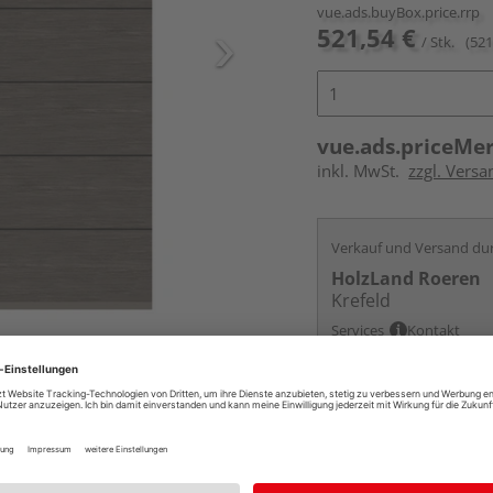
vue.ads.buyBox.price.rrp
521,54 €
/ Stk.
(521
vue.ads.priceMe
inkl. MwSt.
zzgl. Versa
Verkauf und Versand du
HolzLand Roeren
Krefeld
Services
Kontakt
Online bestell
Auf Vorbestellun
vue.ads.priceMerch