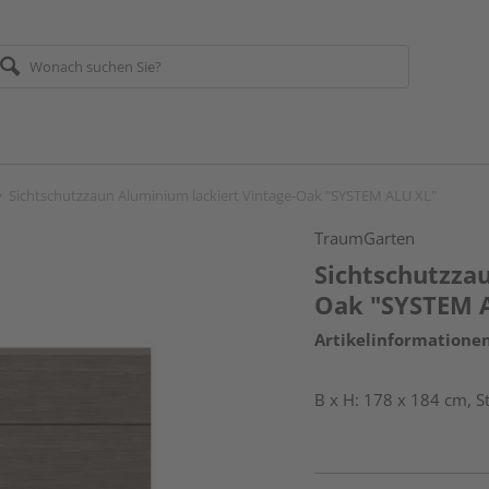
Sichtschutzzaun Aluminium lackiert Vintage-Oak "SYSTEM ALU XL"
TraumGarten
Sichtschutzza
Oak "SYSTEM 
Artikelinformatione
B x H: 178 x 184 cm, 