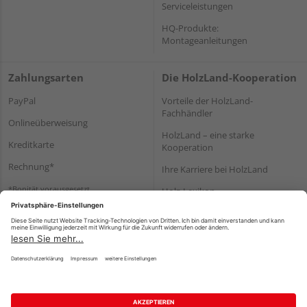
Serviceleistungen
HQ-Produkte:
Montageanleitungen
Zahlungsarten
Die HolzLand-Kooperation
PayPal
Vorteile der HolzLand-
Fachhändler
Onlineüberweisung
HolzLand – eine starke
Kreditkarte
Kooperation
Rechnung*
Ihre Karriere bei HolzLand
*Bonität vorausgesetzt
Holz-Lexikon
Bauanleitungen
HolzLand Mitglieder-Bereich
Impressum
Datenschutz
Nutzungsbedingungen