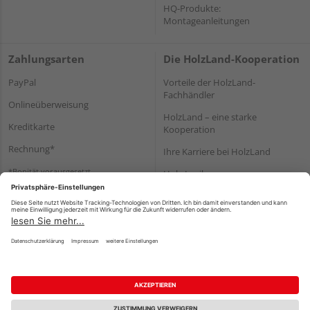
HQ-Produkte:
Montageanleitungen
Zahlungsarten
Die HolzLand-Kooperation
PayPal
Vorteile der HolzLand-
Fachhändler
Onlineüberweisung
HolzLand – eine starke
Kreditkarte
Kooperation
Rechnung*
Ihre Karriere bei HolzLand
*Bonität vorausgesetzt
Holz-Lexikon
Bauanleitungen
HolzLand Mitglieder-Bereich
Impressum
Datenschutz
Nutzungsbedingungen
Barrierefreiheitserklärung
Vertrag widerrufen