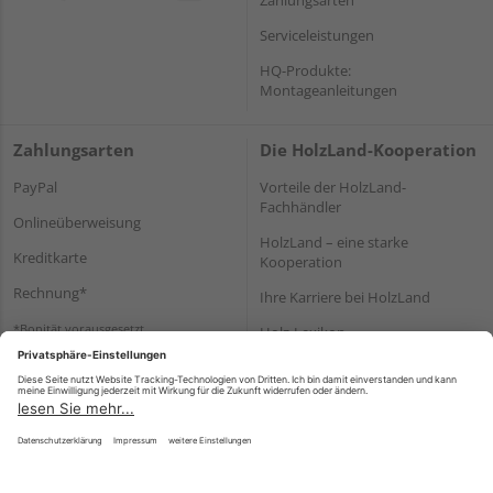
Serviceleistungen
HQ-Produkte:
Montageanleitungen
Zahlungsarten
Die HolzLand-Kooperation
PayPal
Vorteile der HolzLand-
Fachhändler
Onlineüberweisung
HolzLand – eine starke
Kreditkarte
Kooperation
Rechnung*
Ihre Karriere bei HolzLand
*Bonität vorausgesetzt
Holz-Lexikon
Bauanleitungen
HolzLand Mitglieder-Bereich