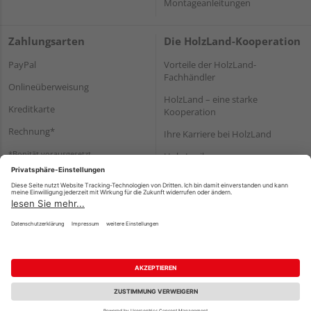
Montageanleitungen
Zahlungsarten
Die HolzLand-Kooperation
PayPal
Vorteile der HolzLand-
Fachhändler
Onlineüberweisung
HolzLand – eine starke
Kreditkarte
Kooperation
Rechnung*
Ihre Karriere bei HolzLand
*Bonität vorausgesetzt
Holz-Lexikon
Bauanleitungen
HolzLand Mitglieder-Bereich
Impressum
Datenschutz
Nutzungsbedingungen
Barrierefreiheitserklärung
Vertrag widerrufen
©
HolzLand GmbH