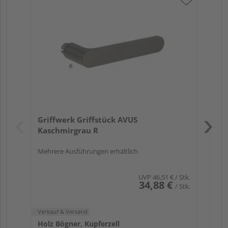
Gr
ru
Verk
Hol
Griffwerk Griffstück AVUS
Kupf
Kaschmirgrau R
Mehrere Ausführungen erhältlich
UVP
46,51 €
/ Stk.
34,88 €
/ Stk.
Verkauf & Versand
Holz Bögner, Kupferzell