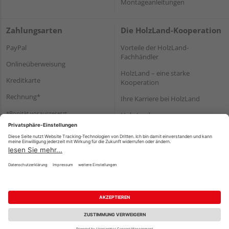
Montageanleitungen
Zahlungsarten
Die HolzLand-Kooperation
PayPal
Vorteile der HolzLand-
Fachhändler
Onlineüberweisung
HolzLand – eine starke
Kreditkarte
Kooperation
Rechnung*
Ihre Karriere bei HolzLand
*Bonität vorausgesetzt
Holz-Lexikon
Bauanleitungen
HolzLand Mitglieder-Bereich
Impressum
Datenschutz
Nutzungsbedingungen
Barrierefreiheitserklärung
Vertrag widerrufen
©
HolzLand GmbH