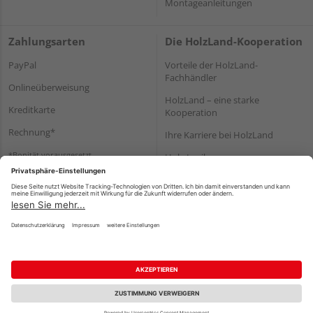
Montageanleitungen
Zahlungsarten
Die HolzLand-Kooperation
PayPal
Vorteile der HolzLand-
Fachhändler
Onlineüberweisung
HolzLand – eine starke
Kreditkarte
Kooperation
Rechnung*
Ihre Karriere bei HolzLand
*Bonität vorausgesetzt
Holz-Lexikon
Bauanleitungen
HolzLand Mitglieder-Bereich
Impressum
Datenschutz
Nutzungsbedingungen
Barrierefreiheitserklärung
Vertrag widerrufen
©
HolzLand GmbH