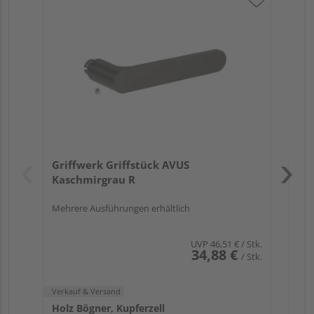
Gr
ru
Verk
Hol
Griffwerk Griffstück AVUS
Kupf
Kaschmirgrau R
Mehrere Ausführungen erhältlich
UVP
46,51 €
/ Stk.
34,88 €
/ Stk.
Verkauf & Versand
Holz Bögner, Kupferzell