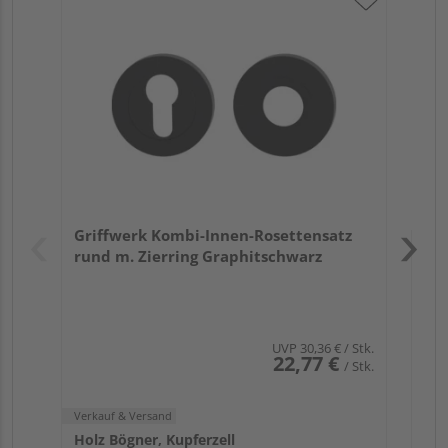
Gr
TI
Zy
Ede
Verk
Hol
Griffwerk Kombi-Innen-Rosettensatz
Kupf
rund m. Zierring Graphitschwarz
UVP
30,36 €
/ Stk.
22,77 €
/ Stk.
Verkauf & Versand
Holz Bögner, Kupferzell