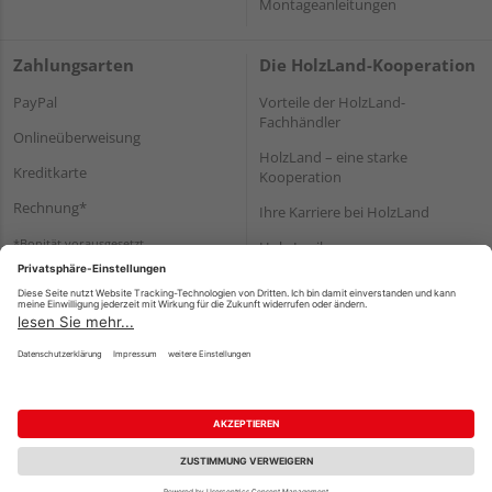
Montageanleitungen
Zahlungsarten
Die HolzLand-Kooperation
PayPal
Vorteile der HolzLand-
Fachhändler
Onlineüberweisung
HolzLand – eine starke
Kreditkarte
Kooperation
Rechnung*
Ihre Karriere bei HolzLand
*Bonität vorausgesetzt
Holz-Lexikon
Bauanleitungen
HolzLand Mitglieder-Bereich
Impressum
Datenschutz
Nutzungsbedingungen
Barrierefreiheitserklärung
Vertrag widerrufen
©
HolzLand GmbH