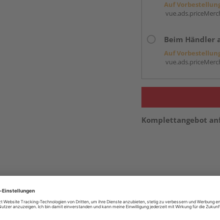
Auf Vorbestellun
vue.ads.priceMerch
Beim Händler 
Auf Vorbestellun
vue.ads.priceMerch
Komplettangebot an