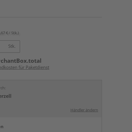
,67 € / Stk.)
Stk.
rchantBox.total
ndkosten für Paketdienst
rch:
rzell
Händler ändern
en