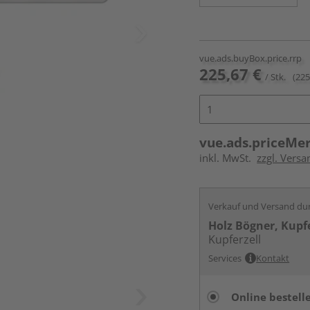
vue.ads.buyBox.price.rrp
225,67 €
/ Stk.
(225
vue.ads.priceMe
inkl. MwSt.
zzgl. Versa
Verkauf und Versand du
Holz Bögner, Kupfe
Kupferzell
Services
Kontakt
Online bestell