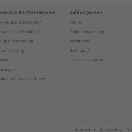
service & Informationen
Zahlungsarten
i HolzLand.de kaufen?
PayPal
ioniert die Bestellung?
Onlineüberweisung
rung und Abholung
Kreditkarte
und Lieferung
Rechnung*
arten
*Bonität vorausgesetzt
eistungen
ukte: Montageanleitungen
Impressum
Datenschutz
Nu