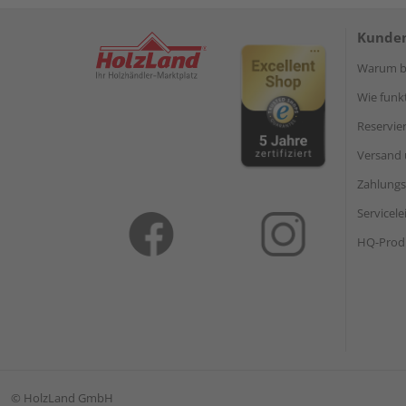
Kunden
Warum be
Wie funkt
Reservie
Versand 
Zahlungs
Servicel
HQ-Prod
©
HolzLand GmbH