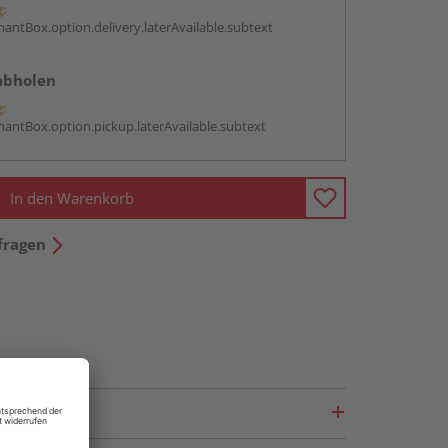
g:
antBox.option.delivery.laterAvailable.subtext
abholen
g:
antBox.option.pickup.laterAvailable.subtext
In den Warenkorb
fragen