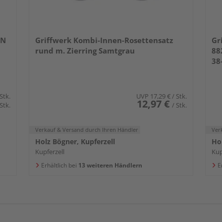
RN
Griffwerk Kombi-Innen-Rosettensatz
Gr
rund m. Zierring Samtgrau
88
38
 Stk.
UVP
17,29 €
/ Stk.
12,97 €
 Stk.
/ Stk.
Verkauf & Versand
durch Ihren Händler
Ver
Holz Bögner, Kupferzell
Hol
Kupferzell
Kup
Erhältlich bei
13 weiteren Händlern
E