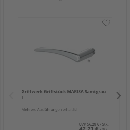
Gr
ru
Verk
Hol
Griffwerk Griffstück MARISA Samtgrau
Kupf
L
Mehrere Ausführungen erhältlich
UVP
56,28 €
/ Stk.
42,21 €
/ Stk.