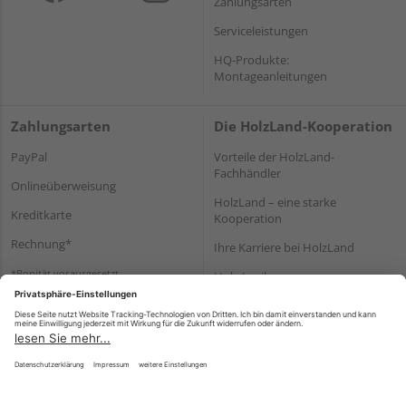
Zahlungsarten
Serviceleistungen
HQ-Produkte:
Montageanleitungen
Zahlungsarten
Die HolzLand-Kooperation
PayPal
Vorteile der HolzLand-
Fachhändler
Onlineüberweisung
HolzLand – eine starke
Kreditkarte
Kooperation
Rechnung*
Ihre Karriere bei HolzLand
*Bonität vorausgesetzt
Holz-Lexikon
Bauanleitungen
HolzLand Mitglieder-Bereich