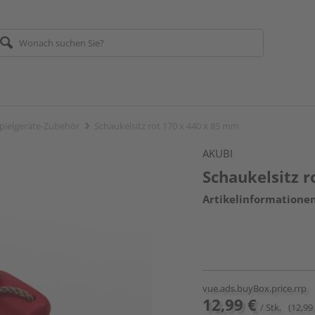
pielgeräte-Zubehör
Schaukelsitz rot 170 x 440 x 85 mm
AKUBI
Schaukelsitz r
Artikelinformatione
vue.ads.buyBox.price.rrp
12,99 €
/ Stk.
(12,99 