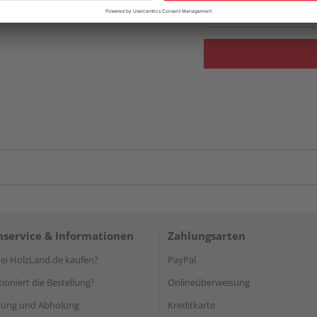
vue.ads.priceMerch
service & Informationen
Zahlungsarten
i HolzLand.de kaufen?
PayPal
ioniert die Bestellung?
Onlineüberweisung
rung und Abholung
Kreditkarte