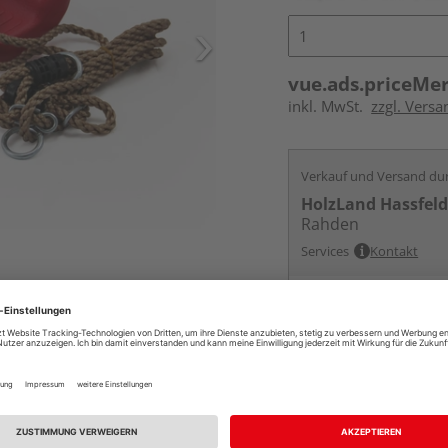
vue.ads.priceMe
inkl. MwSt.
zzgl. Versa
Verkauf und Versand du
HolzLand Hassfel
Rahden
Services
Kontakt
Online bestell
Auf Vorbestellun
vue.ads.priceMerch
Beim Händler 
Auf Vorbestellun