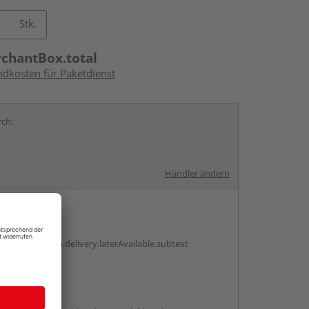
Stk.
rchantBox.total
ndkosten für Paketdienst
rch:
d
Händler ändern
en
g:
antBox.option.delivery.laterAvailable.subtext
abholen
g: