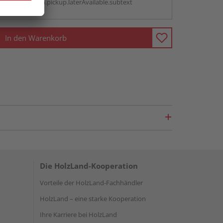
antBox.option.pickup.laterAvailable.subtext
In den Warenkorb
Die HolzLand-Kooperation
Vorteile der HolzLand-Fachhändler
HolzLand – eine starke Kooperation
Ihre Karriere bei HolzLand