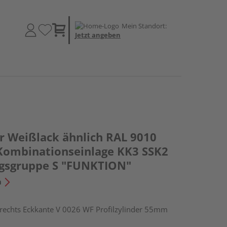
Mein Standort:
Jetzt angeben
ür Weißlack ähnlich RAL 9010
-/Kombinationseinlage KK3 SSK2
gsgruppe S "FUNKTION"
n
chts Eckkante V 0026 WF Profilzylinder 55mm