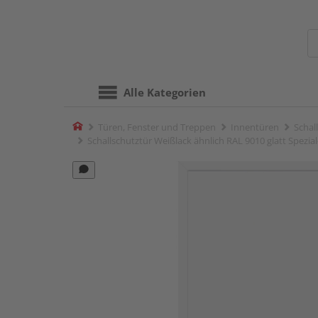
Alle Kategorien
Home
Türen, Fenster und Treppen
Innentüren
Schal
Schallschutztür Weißlack ähnlich RAL 9010 glatt Spe