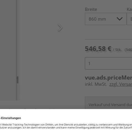
Breite
Ka
546,58 €
/ Stk.
(546
vue.ads.priceMe
inkl. MwSt.
zzgl. Versa
Verkauf und Versand du
ur nicht im Lieferumfang enthalten,
HolzLand Roeren
Krefeld
Services
Kontakt