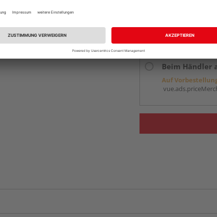
Online bestell
Auf Vorbestellun
vue.ads.priceMerch
Beim Händler 
Auf Vorbestellun
vue.ads.priceMerch