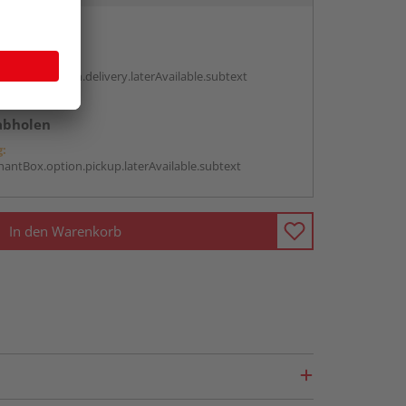
en
g:
antBox.option.delivery.laterAvailable.subtext
abholen
g:
antBox.option.pickup.laterAvailable.subtext
In den Warenkorb