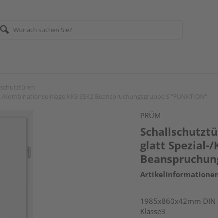
lschutztüren
zial-/Kombinationseinlage KK3 SSK2 Beanspruchungsgruppe S "FUNKTION"
PRÜM
Schallschutzt
glatt Spezial
Beanspruchun
Artikelinformatione
1985x860x42mm DIN re
Klasse3