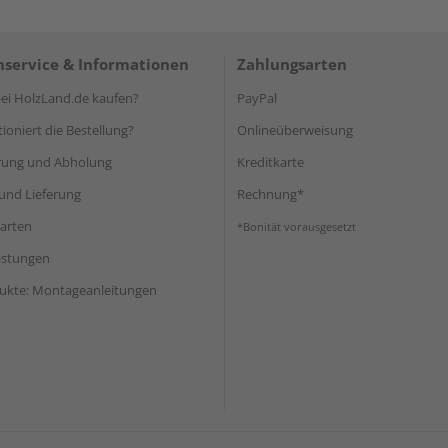
service & Informationen
Zahlungsarten
i HolzLand.de kaufen?
PayPal
ioniert die Bestellung?
Onlineüberweisung
rung und Abholung
Kreditkarte
und Lieferung
Rechnung*
arten
*Bonität vorausgesetzt
eistungen
ukte: Montageanleitungen