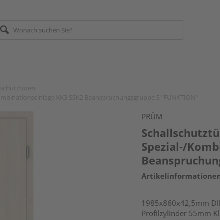
lschutztüren
/Kombinationseinlage KK3 SSK2 Beanspruchungsgruppe S "FUNKTION"
PRÜM
Schallschutzt
Spezial-/Komb
Beanspruchun
Artikelinformatione
1985x860x42,5mm DIN 
Profilzylinder 55mm K