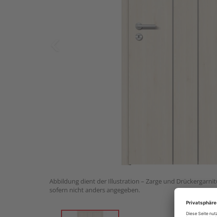
Abbildung dient der Illustration – Zarge und Drückergarnit
sofern nicht anders angegeben.