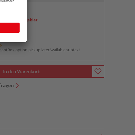
en
icht im Liefergebiet
abholen
g:
antBox.option.pickup.laterAvailable.subtext
In den Warenkorb
fragen