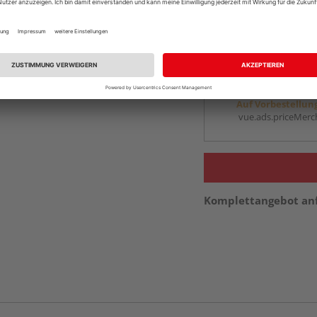
Online bestell
Ihr Standort ist n
Beim Händler 
Auf Vorbestellun
vue.ads.priceMerch
Komplettangebot an