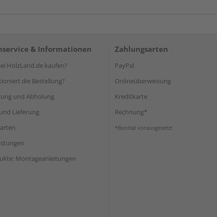
service & Informationen
Zahlungsarten
i HolzLand.de kaufen?
PayPal
ioniert die Bestellung?
Onlineüberweisung
rung und Abholung
Kreditkarte
und Lieferung
Rechnung*
arten
*Bonität vorausgesetzt
eistungen
ukte: Montageanleitungen