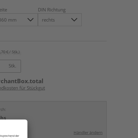
eite
DIN Richtung
,70 € / Stk.)
Stk.
rchantBox.total
ndkosten für Stückgut
rch:
chs
Händler ändern