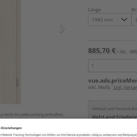
Länge
Br
885,70 €
/ Stk.
(885
vue.ads.priceMe
inkl. MwSt.
zzgl. Versa
Verkauf und Versand du
ur nicht im Lieferumfang enthalten,
HolzLand Friederi
Mönchengladbach
Services
Kontakt