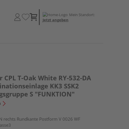
Mein Standort:
Jetzt angeben
ür CPL T-Oak White RY-532-DA
inationseinlage KK3 SSK2
gsgruppe S "FUNKTION"
n
rechts Rundkante Postform V 0026 WF
lasse3