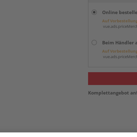
Online bestell
Auf Vorbestellun
vue.ads.priceMerch
Beim Händler 
Auf Vorbestellun
vue.ads.priceMerch
Komplettangebot an