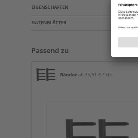
EIGENSCHAFTEN
DATENBLÄTTER
Passend zu
Bänder
ab 35,61 € / Stk.