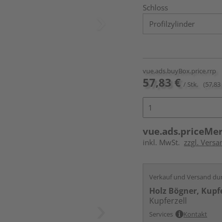
Schloss
vue.ads.buyBox.price.rrp
57,83 €
/ Stk.
(57,83 
vue.ads.priceMe
inkl. MwSt.
zzgl. Versa
Verkauf und Versand du
Holz Bögner, Kupfe
Kupferzell
Services
Kontakt