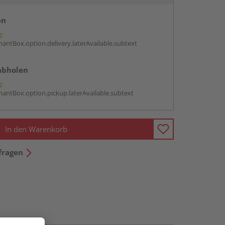
en
g:
antBox.option.delivery.laterAvailable.subtext
abholen
g:
antBox.option.pickup.laterAvailable.subtext
In den Warenkorb
fragen