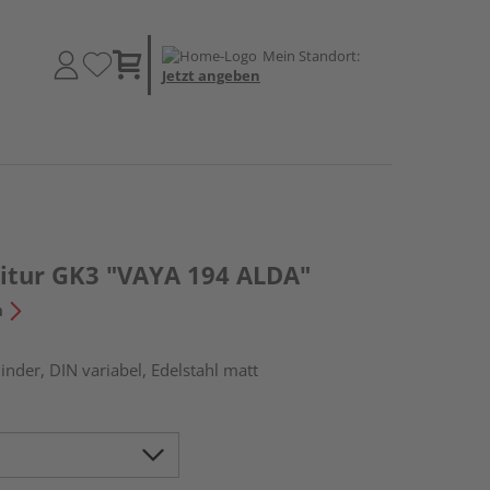
Mein Standort:
Jetzt angeben
itur GK3 "VAYA 194 ALDA"
n
linder, DIN variabel, Edelstahl matt