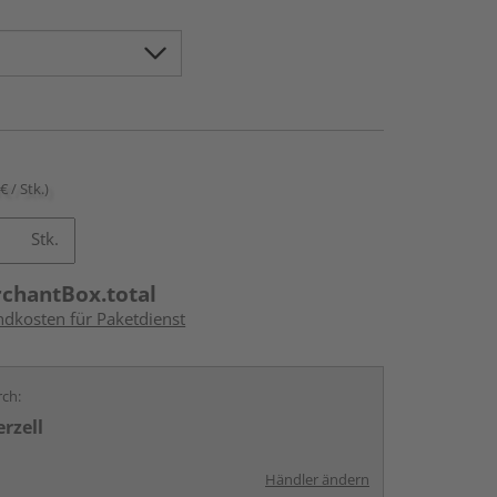
€ / Stk.)
Stk.
rchantBox.total
ndkosten für Paketdienst
rch:
rzell
Händler ändern