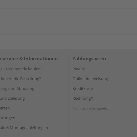
service & Informationen
Zahlungsarten
i HolzLand.de kaufen?
PayPal
ioniert die Bestellung?
Onlineüberweisung
rung und Abholung
Kreditkarte
und Lieferung
Rechnung*
arten
*Bonität vorausgesetzt
eistungen
ukte: Montageanleitungen