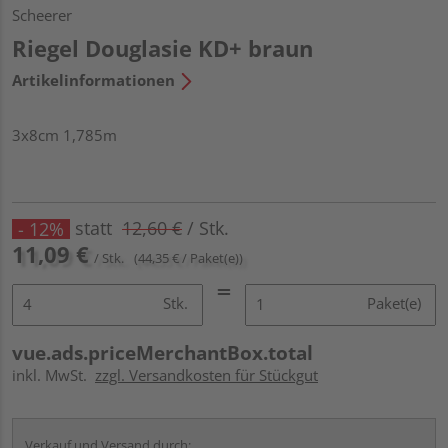
Scheerer
Riegel Douglasie KD+ braun
Artikelinformationen
3x8cm 1,785m
statt
12,60 €
/ Stk.
- 12%
11,09 €
/ Stk.
(44,35 € / Paket(e))
Stk.
Paket(e)
vue.ads.priceMerchantBox.total
inkl. MwSt.
zzgl. Versandkosten für Stückgut
Verkauf und Versand durch: