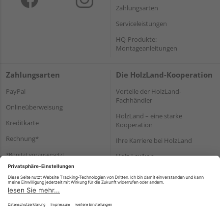
Zahlungsarten
Serviceleistungen
HQ-Produkte:
Montageanleitungen
Zahlungsarten
Die HolzLand-Kooperation
PayPal
Vorteile der HolzLand-
Fachhändler
Onlineüberweisung
HolzLand – eine starke
Kreditkarte
Kooperation
Rechnung*
Ihre Karriere bei HolzLand
*Bonität vorausgesetzt
Holz-Lexikon
Bauanleitungen
HolzLand Mitglieder-Bereich