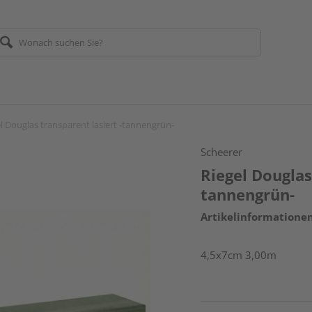
l Douglas transparent lasiert -tannengrün-
Scheerer
Riegel Douglas
tannengrün-
Artikelinformatione
4,5x7cm 3,00m