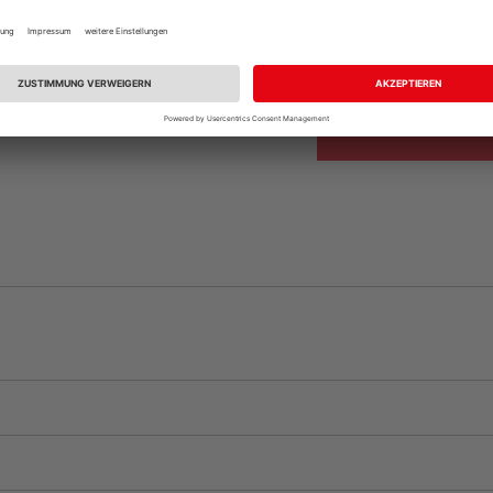
Beim Händler 
Auf Vorbestellun
vue.ads.priceMerch