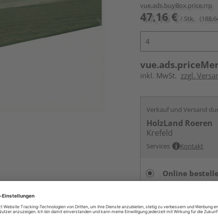
vue.ads.buyBox.price.rrp
47,16 €
/ Stk.
(188,6
vue.ads.priceMe
inkl. MwSt.
zzgl. Vers
Verkauf und Versand du
HolzLand Roeren
Krefeld
Services
Kontakt
Online bestell
Auf Vorbestellun
vue.ads.priceMerch