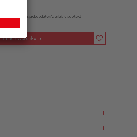
abholen
g:
antBox.option.pickup.laterAvailable.subtext
In den Warenkorb