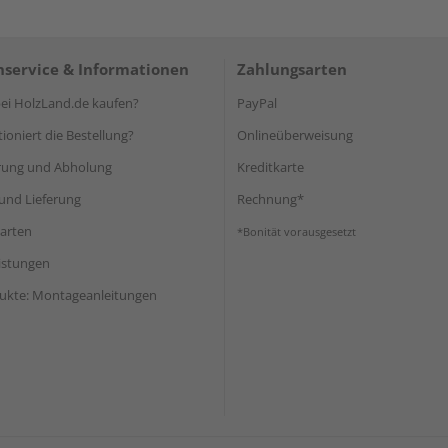
service & Informationen
Zahlungsarten
i HolzLand.de kaufen?
PayPal
ioniert die Bestellung?
Onlineüberweisung
rung und Abholung
Kreditkarte
und Lieferung
Rechnung*
arten
*Bonität vorausgesetzt
eistungen
ukte: Montageanleitungen