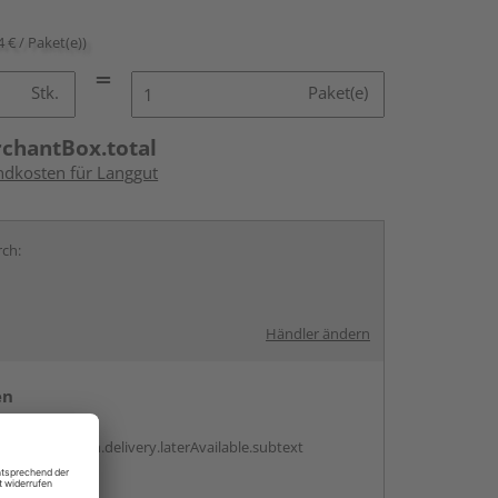
4 € / Paket(e))
Stk.
Paket(e)
rchantBox.total
andkosten für Langgut
rch:
Händler ändern
en
g:
antBox.option.delivery.laterAvailable.subtext