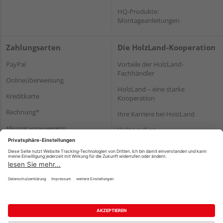
HQ-Produkte:
Montageanleitungen
Zahlungsarten
Die HolzLand-Kooperation
PayPal
Vorteile der HolzLand-
Fachhändler
Onlineüberweisung
HolzLand – eine starke
Kreditkarte
Kooperation
Rechnung*
Ihre Karriere bei HolzLand
*Bonität vorausgesetzt
Holz-Lexikon
Bauanleitungen
HolzLand Mitglieder-Bereich
Impressum
Datenschutz
Nutzungsbedingungen
Barrierefreiheitserklärung
Vertrag widerrufen