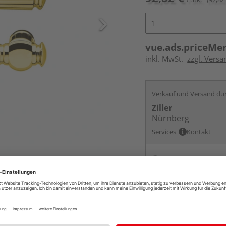
vue.ads.priceMe
inkl. MwSt.
zzgl. Versa
Verkauf und Versand du
Ziller
Nürnberg
Services
Kontakt
Online bestell
Auf Vorbestellun
vue.ads.priceMerch
Beim Händler 
Auf Vorbestellun