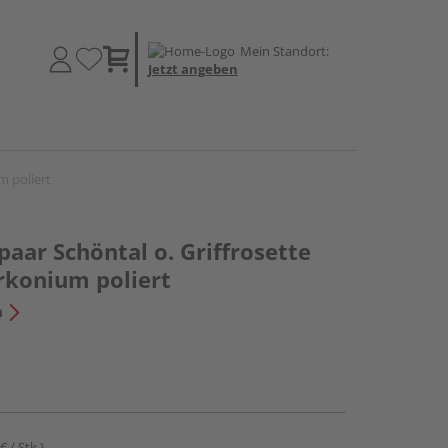
Mein Standort:
Jetzt angeben
um poliert
paar Schöntal o. Griffrosette
Zirkonium poliert
n
€ / Stk.)