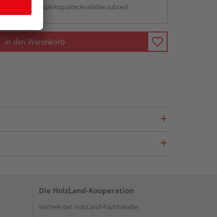
antBox.option.pickup.laterAvailable.subtext
In den Warenkorb
Die HolzLand-Kooperation
Vorteile der HolzLand-Fachhändler