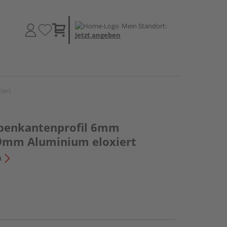
Mein Standort:
Jetzt angeben
iert
penkantenprofil 6mm
8,9mm Aluminium eloxiert
n