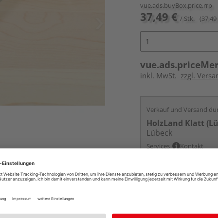
vue.ads.buyBox.price.rrp
37,49 €
/ Stk.
(37,49 
vue.ads.priceMe
inkl. MwSt.
zzgl. Versa
Verkauf und Versand du
HolzLand Klatt (L
Lübeck
Services
Kontakt
Online bestell
Auf Vorbestellun
vue.ads.priceMerch