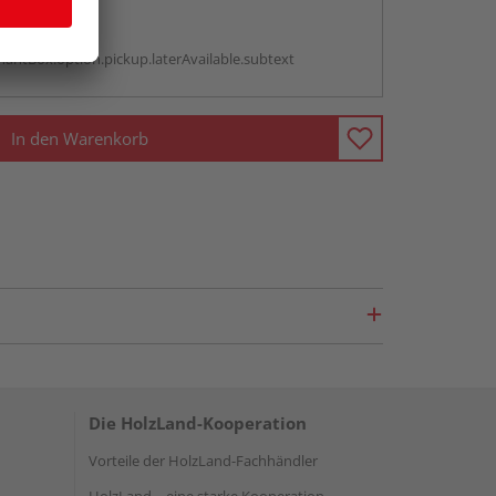
abholen
g:
antBox.option.pickup.laterAvailable.subtext
In den Warenkorb
Die HolzLand-Kooperation
Vorteile der HolzLand-Fachhändler