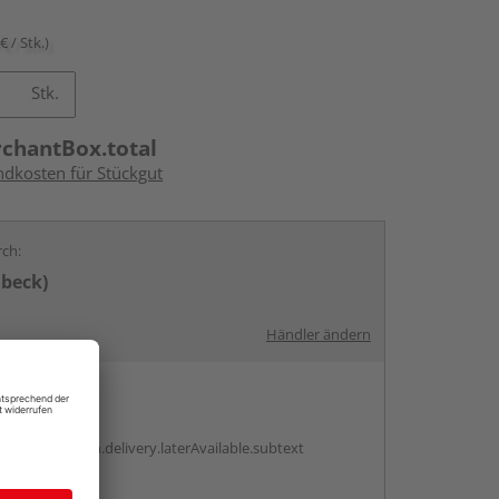
€ / Stk.)
Stk.
rchantBox.total
ndkosten für Stückgut
rch:
übeck)
Händler ändern
en
g:
antBox.option.delivery.laterAvailable.subtext