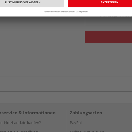
Beim Händler 
Auf Vorbestellun
vue.ads.priceMerch
service & Informationen
Zahlungsarten
i HolzLand.de kaufen?
PayPal