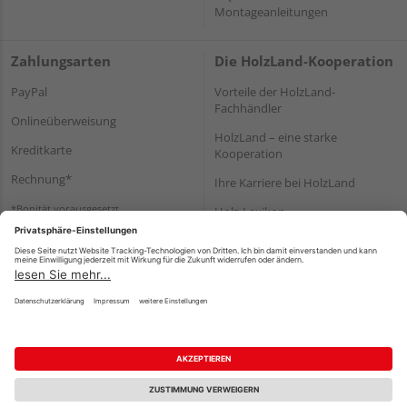
Montageanleitungen
Zahlungsarten
Die HolzLand-Kooperation
PayPal
Vorteile der HolzLand-
Fachhändler
Onlineüberweisung
HolzLand – eine starke
Kreditkarte
Kooperation
Rechnung*
Ihre Karriere bei HolzLand
*Bonität vorausgesetzt
Holz-Lexikon
Bauanleitungen
HolzLand Mitglieder-Bereich
Impressum
Datenschutz
Nutzungsbedingungen
Barrierefreiheitserklärung
Vertrag widerrufen