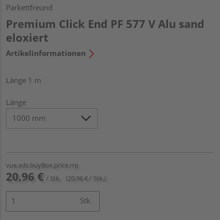
Parkettfreund
Premium Click End PF 577 V Alu sand
eloxiert
Artikelinformationen
Länge 1 m
Länge
vue.ads.buyBox.price.rrp
20,96 €
/ Stk.
(20,96 € / Stk.)
Stk.