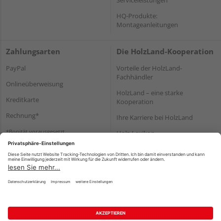
HQ-Produkte:
Montageanleitungen
Zahlungsarten
Die HolzLand-Kooperation
PayPal
Vorteile der HolzLand-
Fachhändler
Onlineüberweisung
HolzLand – eine starke
Kreditkarte
Kooperation
Rechnung*
Ihre Karriere bei HolzLand
*Bonität vorausgesetzt
Holz-Lexikon
Bauanleitungen
HolzLand Mitglieder-Bereich
Impressum
Datenschutz
Nutzungsbedingungen