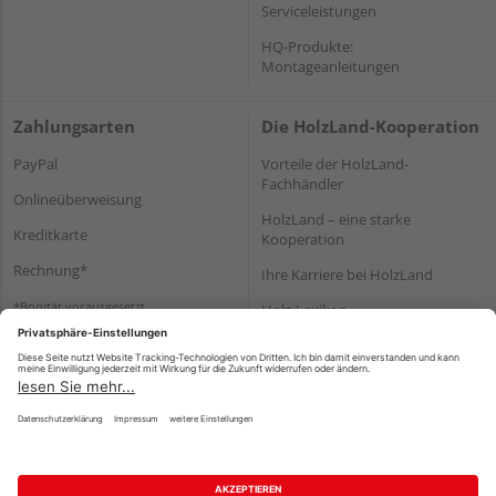
Serviceleistungen
HQ-Produkte:
Montageanleitungen
Zahlungsarten
Die HolzLand-Kooperation
PayPal
Vorteile der HolzLand-
Fachhändler
Onlineüberweisung
HolzLand – eine starke
Kreditkarte
Kooperation
Rechnung*
Ihre Karriere bei HolzLand
*Bonität vorausgesetzt
Holz-Lexikon
Bauanleitungen
HolzLand Mitglieder-Bereich
Impressum
Datenschutz
Nutzungsbedingungen