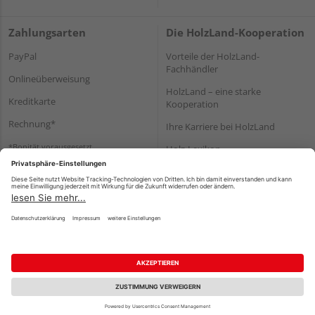
Zahlungsarten
Die HolzLand-Kooperation
PayPal
Vorteile der HolzLand-
Fachhändler
Onlineüberweisung
HolzLand – eine starke
Kreditkarte
Kooperation
Rechnung*
Ihre Karriere bei HolzLand
*Bonität vorausgesetzt
Holz-Lexikon
Bauanleitungen
HolzLand Mitglieder-Bereich
Impressum
Datenschutz
Nutzungsbedingungen
Barrierefreiheitserklärung
Vertrag widerrufen
©
HolzLand GmbH