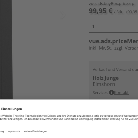
vue.ads.buyBox.price.rrp
99,95 €
/ Stk.
(99,95 
vue.ads.priceMe
inkl. MwSt.
zzgl. Versa
Verkauf und Versand du
Holz Junge
Elmshorn
Services
Kontakt
Online bestell
Auf Vorbestellun
vue.ads.priceMerch
Auf Lager bei
ande