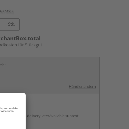
€ / Stk.)
Stk.
rchantBox.total
ndkosten für Stückgut
rch:
Händler ändern
en
g:
antBox.option.delivery.laterAvailable.subtext
ren Händlern