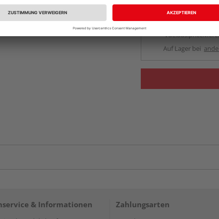
Beim Händler 
Auf Vorbestellun
vue.ads.priceMerch
Auf Lager bei
ande
service & Informationen
Zahlungsarten