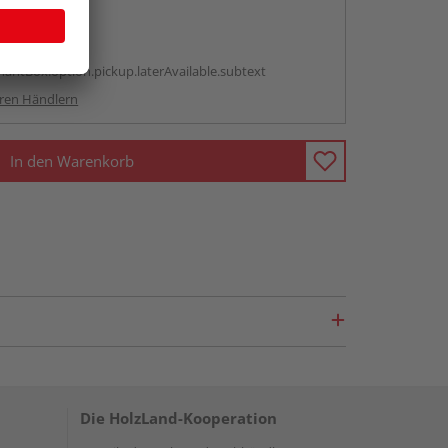
abholen
g:
antBox.option.pickup.laterAvailable.subtext
ren Händlern
In den Warenkorb
Die HolzLand-Kooperation