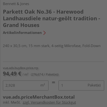
Bennett & Jones
Parkett Oak No.36 - Harewood
Landhausdiele natur-geölt tradition -
Grand Houses
Artikelinformationen
240 x 30,5 cm, 15 mm stark, 4-seitig Mikrofase, Fold-Down
vue.ads.buyBox.price.rrp
94,49 €
/ m²
(276,67 € / Paket(e))
m²
Paket(e)
vue.ads.priceMerchantBox.total
inkl. MwSt.
zzgl. Versandkosten für Stückgut