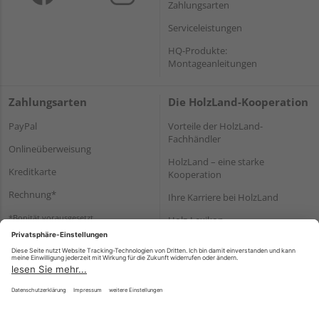
Zahlungsarten
Serviceleistungen
HQ-Produkte:
Montageanleitungen
Zahlungsarten
Die HolzLand-Kooperation
PayPal
Vorteile der HolzLand-
Fachhändler
Onlineüberweisung
HolzLand – eine starke
Kreditkarte
Kooperation
Rechnung*
Ihre Karriere bei HolzLand
*Bonität vorausgesetzt
Holz-Lexikon
Bauanleitungen
HolzLand Mitglieder-Bereich