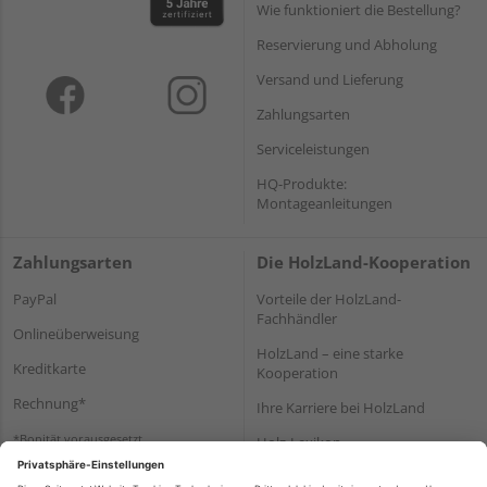
Wie funktioniert die Bestellung?
Reservierung und Abholung
Versand und Lieferung
Zahlungsarten
Serviceleistungen
HQ-Produkte:
Montageanleitungen
Zahlungsarten
Die HolzLand-Kooperation
PayPal
Vorteile der HolzLand-
Fachhändler
Onlineüberweisung
HolzLand – eine starke
Kreditkarte
Kooperation
Rechnung*
Ihre Karriere bei HolzLand
*Bonität vorausgesetzt
Holz-Lexikon
Bauanleitungen