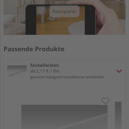
Raumplaner
Passende Produkte
Sockelleisten
ab 2,17 € / lfm
gesamte Kategorie Sockelleisten entdecken
ME
Fu
32