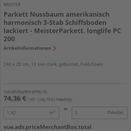
MEISTER
Parkett Nussbaum amerikanisch
harmonisch 3-Stab Schiffsboden
lackiert - MeisterParkett. longlife PC
200
Artikelinformationen
240 x 20 cm, 13 mm stark, gebürstet, Fold-Down
vue.ads.buyBox.price.rrp
74,36 €
/ m²
(142,77 € / Paket(e))
m²
Paket(e)
vue.ads.priceMerchantBox.total