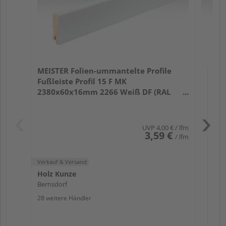
Verk
Hol
MEISTER Folien-ummantelte Profile
Ber
Fußleiste Profil 15 F MK
25 w
2380x60x16mm 2266 Weiß DF (RAL
9016)
UVP
4,00 €
/ lfm
3,59 €
/ lfm
Verkauf & Versand
Holz Kunze
Bernsdorf
28 weitere Händler