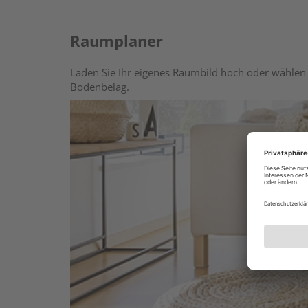
Raumplaner
Laden Sie Ihr eigenes Raumbild hoch oder wählen 
Bodenbelag.