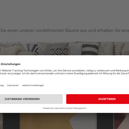
Sie einen unserer vordefinierten Räume aus und erhalten Sie ei
Raumplaner