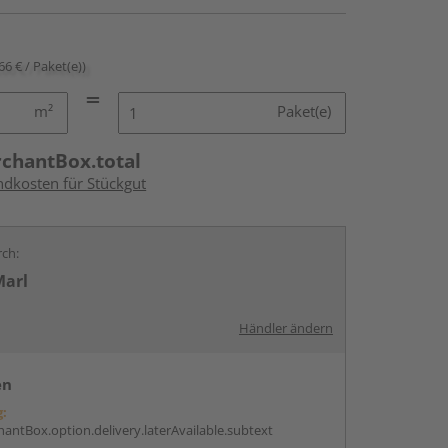
66 € / Paket(e))
m²
Paket(e)
rchantBox.total
ndkosten für Stückgut
rch:
Marl
Händler ändern
en
g:
antBox.option.delivery.laterAvailable.subtext