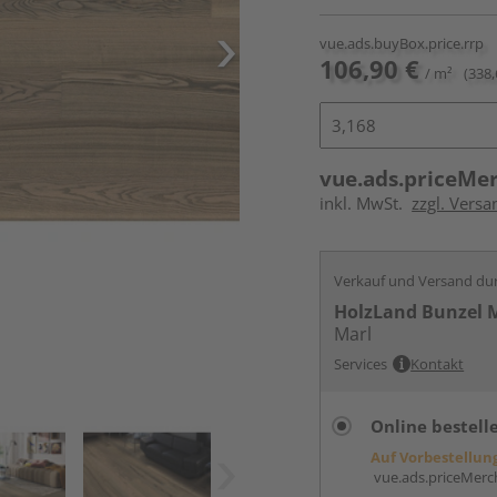
vue.ads.buyBox.price.rrp
106,90 €
/ m²
(338,
vue.ads.priceMe
inkl. MwSt.
zzgl. Versa
Verkauf und Versand du
HolzLand Bunzel 
Marl
Services
Kontakt
Online bestell
Auf Vorbestellun
vue.ads.priceMerch