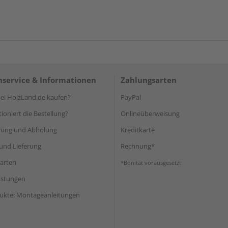
service & Informationen
Zahlungsarten
i HolzLand.de kaufen?
PayPal
ioniert die Bestellung?
Onlineüberweisung
rung und Abholung
Kreditkarte
und Lieferung
Rechnung*
arten
*Bonität vorausgesetzt
eistungen
ukte: Montageanleitungen