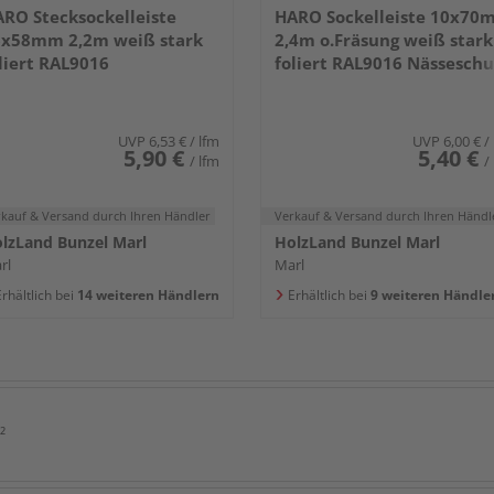
RO Stecksockelleiste
HARO Sockelleiste 10x70
x58mm 2,2m weiß stark
2,4m o.Fräsung weiß stark
liert RAL9016
foliert RAL9016 Nässeschu
PEFC 70%-zertifiziert
UVP
6,53 €
/ lfm
UVP
6,00 €
/
5,90 €
5,40 €
/ lfm
/
rkauf & Versand
durch Ihren Händler
Verkauf & Versand
durch Ihren Händl
lzLand Bunzel Marl
HolzLand Bunzel Marl
rl
Marl
rhältlich bei
14 weiteren Händlern
Erhältlich bei
9 weiteren Händle
²