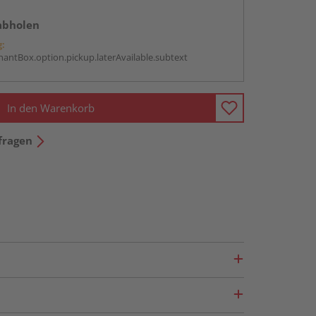
abholen
g:
antBox.option.pickup.laterAvailable.subtext
In den Warenkorb
fragen