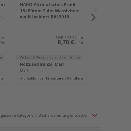
mm
HARO Altdeutsches Profil
Verkauf & Versand
du
18x80mm 2,4m Massivholz
tz
weiß lackiert RAL9010
HolzLand Bunzel
Marl
Erhältlich bei
15 w
 lfm
UVP
9,63 €
/ lfm
8,70 €
 lfm
/ lfm
er
Verkauf & Versand
durch Ihren Händler
HolzLand Bunzel Marl
Marl
rn
Erhältlich bei
12 weiteren Händlern
gesamte Kategorie Trittschalldämmung entdecken