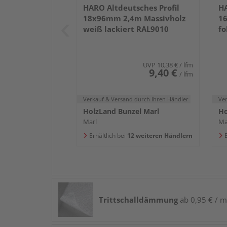
HARO Altdeutsches Profil
HA
18x96mm 2,4m Massivholz
16
weiß lackiert RAL9010
fo
UVP
10,38 €
/ lfm
9,40 €
/ lfm
Verkauf & Versand
durch Ihren Händler
Ve
HolzLand Bunzel Marl
Ho
Marl
Ma
Erhältlich bei
12 weiteren Händlern
E
Trittschalldämmung
ab 0,95 € / m