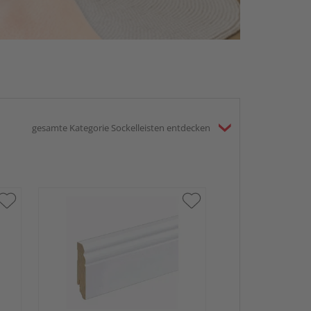
gesamte Kategorie Sockelleisten entdecken
HARO Stecksock
15x80mm 2,2m 
foliert RAL901