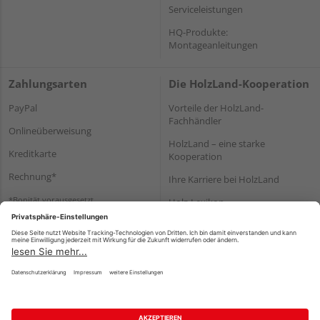
Serviceleistungen
HQ-Produkte:
Montageanleitungen
Zahlungsarten
Die HolzLand-Kooperation
PayPal
Vorteile der HolzLand-
Fachhändler
Onlineüberweisung
HolzLand – eine starke
Kreditkarte
Kooperation
Rechnung*
Ihre Karriere bei HolzLand
*Bonität vorausgesetzt
Holz-Lexikon
Bauanleitungen
HolzLand Mitglieder-Bereich
Impressum
Datenschutz
Nutzungsbedingungen