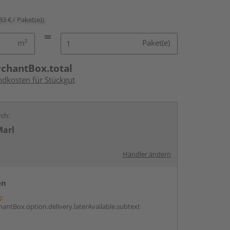
83 € / Paket(e))
m²
Paket(e)
rchantBox.total
ndkosten für Stückgut
rch:
Marl
Händler ändern
en
g:
antBox.option.delivery.laterAvailable.subtext