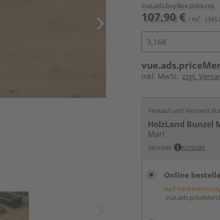
vue.ads.buyBox.price.rrp
107,90 €
/ m²
(341,
vue.ads.priceMe
inkl. MwSt.
zzgl. Versa
Verkauf und Versand du
HolzLand Bunzel 
Marl
Services
Kontakt
Online bestell
Auf Vorbestellun
vue.ads.priceMerch