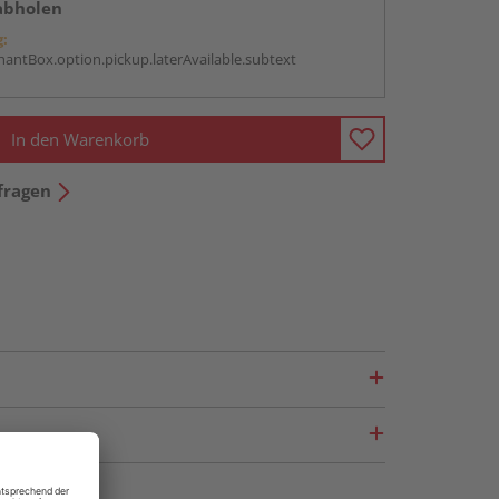
abholen
g:
antBox.option.pickup.laterAvailable.subtext
In den Warenkorb
fragen