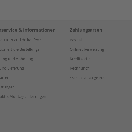
service & Informationen
Zahlungsarten
i HolzLand.de kaufen?
PayPal
ioniert die Bestellung?
Onlineüberweisung
rung und Abholung
Kreditkarte
und Lieferung
Rechnung*
arten
*Bonität vorausgesetzt
eistungen
ukte: Montageanleitungen