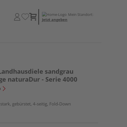
Mein Standort:
Jetzt angeben
 Landhausdiele sandgrau
ge naturaDur - Serie 4000
n
tark, gebürstet, 4-seitig, Fold-Down