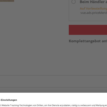
Beim Händler 
Auf Vorbestellun
vue.ads.priceMerch
Komplettangebot an