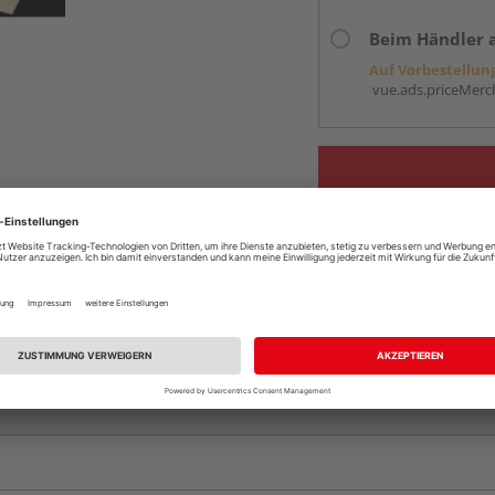
Beim Händler 
Auf Vorbestellun
vue.ads.priceMerch
Komplettangebot an