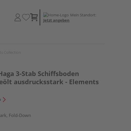
Mein Standort:
Jetzt angeben
s Collection
Haga 3-Stab Schiffsboden
eölt ausdrucksstark - Elements
n
ark, Fold-Down