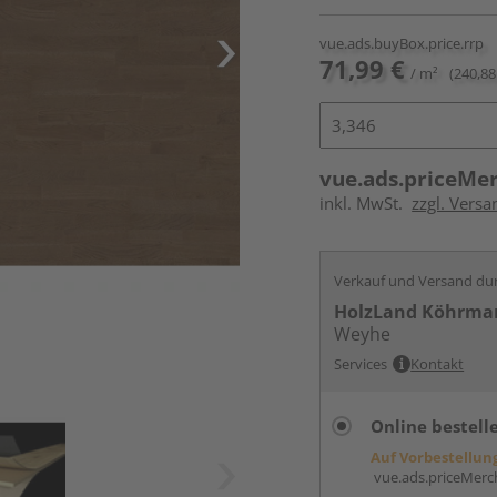
vue.ads.buyBox.price.rrp
71,99 €
/ m²
(240,88
vue.ads.priceMe
inkl. MwSt.
zzgl. Versa
Verkauf und Versand du
HolzLand Köhrma
Weyhe
Services
Kontakt
Online bestell
Auf Vorbestellun
vue.ads.priceMerch