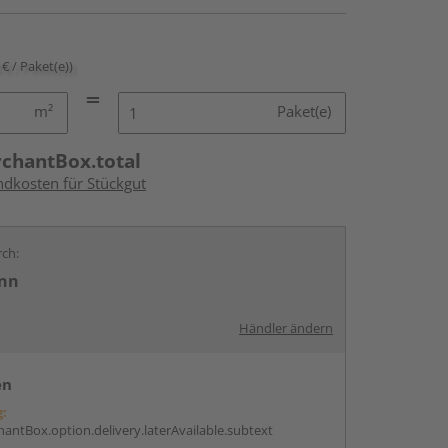
 € / Paket(e))
m²
Paket(e)
rchantBox.total
ndkosten für Stückgut
rch:
nn
Händler ändern
en
g:
antBox.option.delivery.laterAvailable.subtext