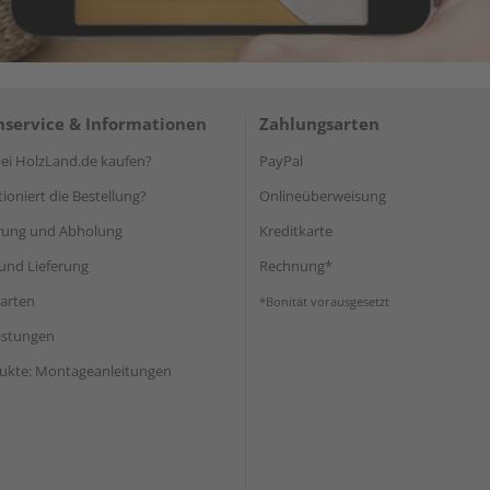
service & Informationen
Zahlungsarten
i HolzLand.de kaufen?
PayPal
ioniert die Bestellung?
Onlineüberweisung
rung und Abholung
Kreditkarte
und Lieferung
Rechnung*
arten
*Bonität vorausgesetzt
eistungen
ukte: Montageanleitungen