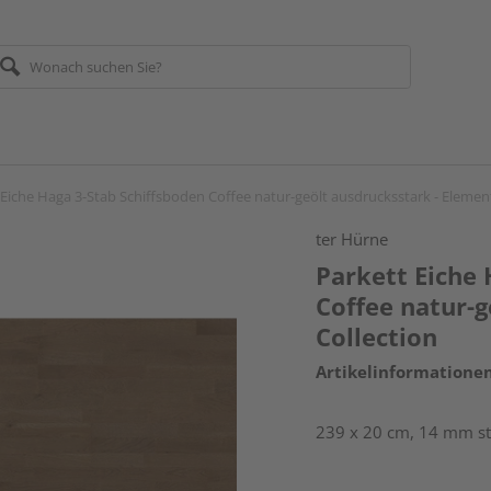
 Eiche Haga 3-Stab Schiffsboden Coffee natur-geölt ausdrucksstark - Element
ter Hürne
Parkett Eiche 
Coffee natur-g
Collection
Artikelinformatione
239 x 20 cm, 14 mm st