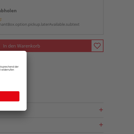
abholen
g:
antBox.option.pickup.laterAvailable.subtext
In den Warenkorb
fragen