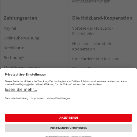
Montageanleitungen
Zahlungsarten
Die HolzLand-Kooperation
PayPal
Vorteile der HolzLand-
Fachhändler
Onlineüberweisung
HolzLand – eine starke
Kreditkarte
Kooperation
Rechnung*
Ihre Karriere bei HolzLand
*Bonität vorausgesetzt
Holz-Lexikon
Bauanleitungen
HolzLand Mitglieder-Bereich
Impressum
Datenschutz
Nutzungsbedingungen
Barrierefreiheitserklärung
Vertrag widerrufen
©
HolzLand GmbH