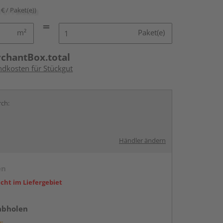
 € / Paket(e))
m²
Paket(e)
rchantBox.total
ndkosten für Stückgut
rch:
Händler ändern
en
icht im Liefergebiet
abholen
g: