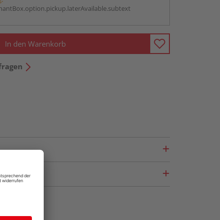
antBox.option.pickup.laterAvailable.subtext
In den Warenkorb
fragen