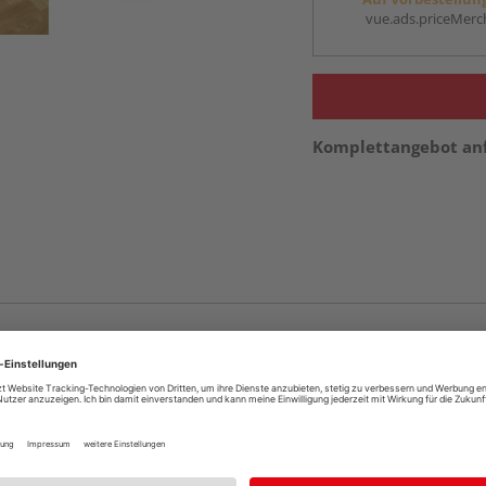
vue.ads.priceMerch
Komplettangebot an