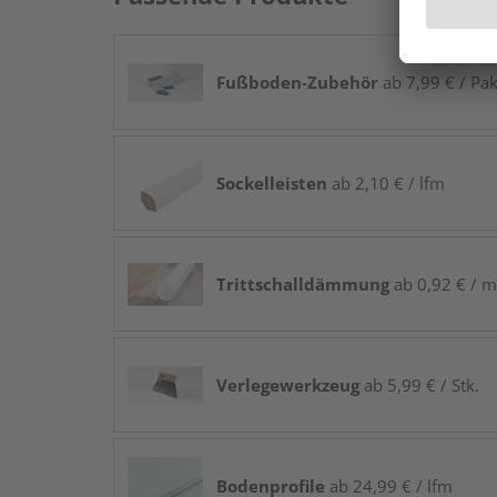
Fußboden-Zubehör
ab 7,99 € / Pak
Sockelleisten
ab 2,10 € / lfm
Trittschalldämmung
ab 0,92 € / m
Verlegewerkzeug
ab 5,99 € / Stk.
Bodenprofile
ab 24,99 € / lfm