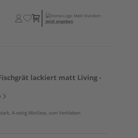
Mein Standort:
Jetzt angeben
ischgrät lackiert matt Living -
n
tark, 4-seitig Minifase, zum Verkleben