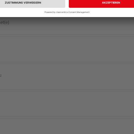
et(e)
²