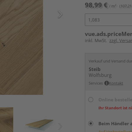
98,99 €
/ m²
(107,21
vue.ads.priceMe
inkl. MwSt.
zzgl. Versa
Verkauf und Versand du
Steib
Wolfsburg
Services
Kontakt
Online bestell
Ihr Standort ist n
Beim Händler 
Auf Vorbestellun