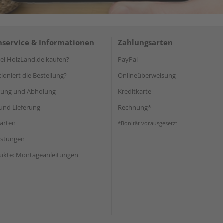
service & Informationen
Zahlungsarten
i HolzLand.de kaufen?
PayPal
ioniert die Bestellung?
Onlineüberweisung
rung und Abholung
Kreditkarte
und Lieferung
Rechnung*
arten
*Bonität vorausgesetzt
eistungen
ukte: Montageanleitungen