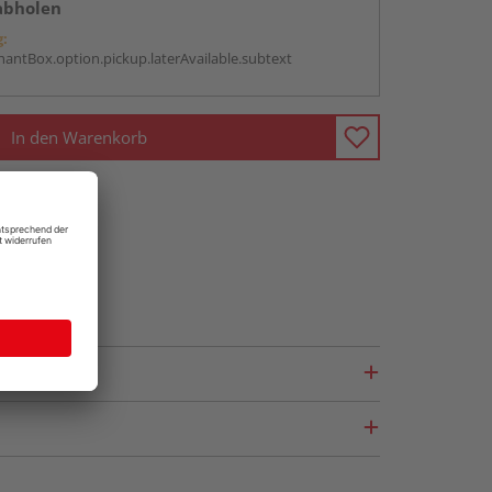
abholen
g:
antBox.option.pickup.laterAvailable.subtext
In den Warenkorb
fragen