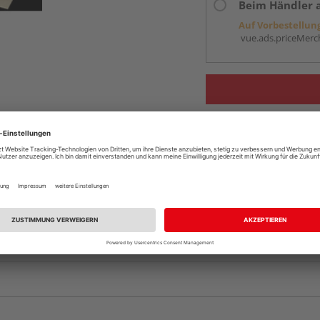
Beim Händler 
Auf Vorbestellun
vue.ads.priceMerch
Komplettangebot an