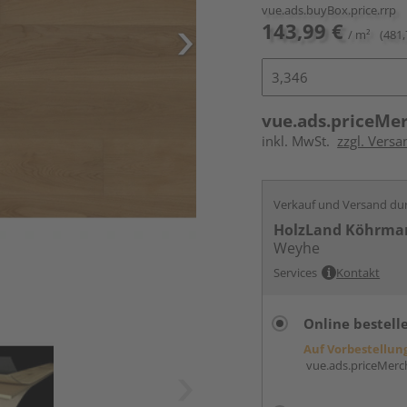
vue.ads.buyBox.price.rrp
143,99 €
/ m²
(481,
vue.ads.priceMe
inkl. MwSt.
zzgl. Versa
Verkauf und Versand du
HolzLand Köhrma
Weyhe
Services
Kontakt
Online bestell
Auf Vorbestellun
vue.ads.priceMerch