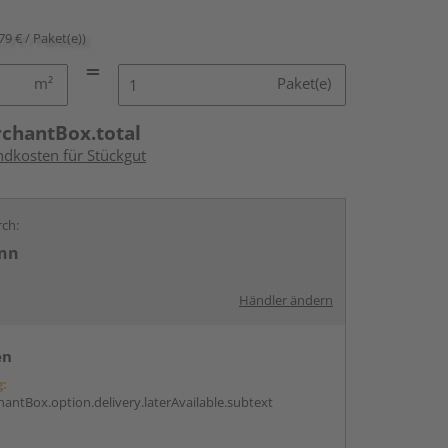
79 € / Paket(e))
m²
Paket(e)
rchantBox.total
ndkosten für Stückgut
rch:
nn
Händler ändern
en
g:
antBox.option.delivery.laterAvailable.subtext