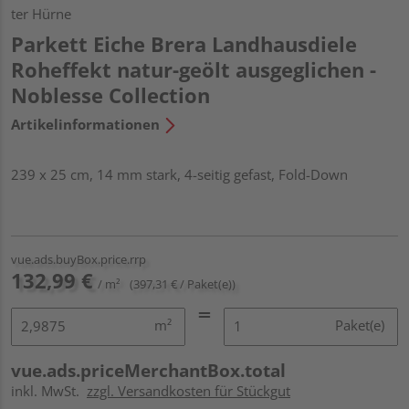
ter Hürne
Parkett Eiche Brera Landhausdiele
Roheffekt natur-geölt ausgeglichen -
Noblesse Collection
Artikelinformationen
239 x 25 cm, 14 mm stark, 4-seitig gefast, Fold-Down
vue.ads.buyBox.price.rrp
132,99 €
/ m²
(397,31 € / Paket(e))
m²
Paket(e)
vue.ads.priceMerchantBox.total
inkl. MwSt.
zzgl. Versandkosten für Stückgut